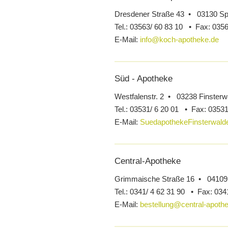
Dresdener Straße 43 • 03130 S
Tel.:
03563/ 60 83 10 •
Fax:
0356
E-Mail:
info@koch-apotheke.de
Süd - Apotheke
Westfalenstr. 2 • 03238 Finsterw
Tel.:
03531/ 6 20 01 •
Fax:
03531
E-Mail:
SuedapothekeFinsterwal
Central-Apotheke
Grimmaische Straße 16 • 04109 
Tel.:
0341/ 4 62 31 90 •
Fax:
034
E-Mail:
bestellung@central-apothe