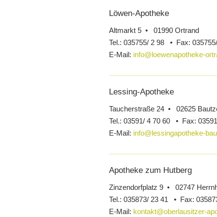
Löwen-Apotheke
Altmarkt 5 • 01990 Ortrand
Tel.:
035755/ 2 98 •
Fax:
035755/
E-Mail:
info@loewenapotheke-ortr
Lessing-Apotheke
Taucherstraße 24 • 02625 Bautz
Tel.:
03591/ 4 70 60 •
Fax:
03591
E-Mail:
info@lessingapotheke-bau
Apotheke zum Hutberg
Zinzendorfplatz 9 • 02747 Herrn
Tel.:
035873/ 23 41 •
Fax:
035873
E-Mail:
kontakt@oberlausitzer-ap