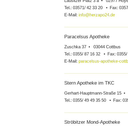
Lausitzer Platz 3 a • 02977 Hoy
Tel.:
03571/ 42 33 20 •
Fax:
0357
E-Mail:
info@herzapo24.de
Paracelsus Apotheke
Zuschka 37 • 03044 Cottbus
Tel.:
0355/ 87 16 32 •
Fax:
0355/
E-Mail:
paracelsus-apotheke-cott
Stern Apotheke im TKC
Gerhart-Hauptmann-Straße 15 •
Tel.:
0355/ 49 49 35 50 •
Fax:
03
Ströbitzer Mond-Apotheke