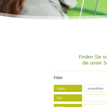
Blume des Sonnengottes
12.06.2025 |
Die Pfefferminze
(Mentha piperita) - das grüne
Geschenk von Mutter Erde
09.05.2025 |
Der Waldmeister
(Galium odoratum) - das Kraut
der Herzlichkeit
- - -
alle anzeigen
Finden Sie sc
die unser S
Filter
Land:
Ort: