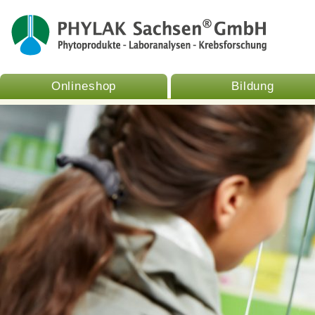
Onlineshop
Bildung
Wo gibt es unsere Produkte?
Aktuelles
Phylak
Fr
11.09.2025 |
Die Heidelbeere
Spagyrik n
Häufi
Apotheke suchen
(Vaccinium myrtillus) - die
- - -
Spagyrisc
Dow
Beere der inneren Weisheit und
der Transformation -
Qualitä
Ko
11.08.2025 |
Der Echte
PHYL
L
Thymian (Thymus vulgaris) -
das wohlduftende Kraut des
Mutes und des
Selbstvertrauens
16.07.2025 |
Die Echte Kamille
(Matricaria chamomilla) - die