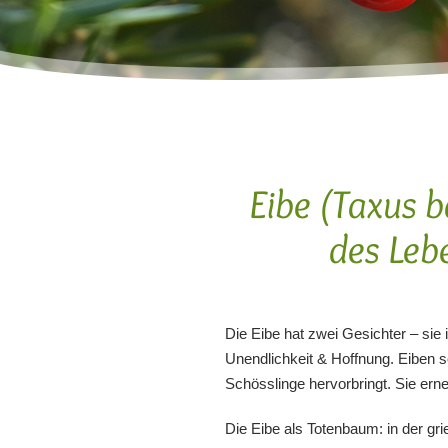
Blume des Sonnengottes
12.06.2025 |
Die Pfefferminze
(Mentha piperita) - das grüne
Geschenk von Mutter Erde
09.05.2025 |
Der Waldmeister
(Galium odoratum) - das Kraut
der Herzlichkeit
- - -
Eibe (Taxus 
alle anzeigen
des Leb
Die Eibe hat zwei Gesichter – sie 
Unendlichkeit & Hoffnung. Eiben 
Schösslinge hervorbringt. Sie erne
Die Eibe als Totenbaum: in der 