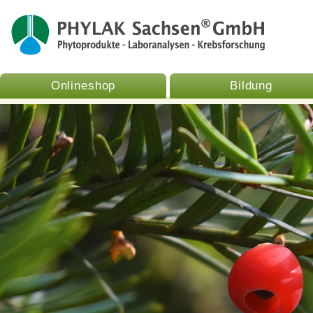
Onlineshop
Bildung
Wo gibt es unsere Produkte?
Aktuelles
Phylak
Fr
11.09.2025 |
Apotheke suchen
Die Heidelbeere
Spagyrik n
Häufi
(Vaccinium myrtillus) - die
- - -
Spagyrisc
Dow
Beere der inneren Weisheit und
der Transformation -
Qualitä
Ko
11.08.2025 |
Der Echte
PHYL
L
Thymian (Thymus vulgaris) -
das wohlduftende Kraut des
Mutes und des
Selbstvertrauens
16.07.2025 |
Die Echte Kamille
(Matricaria chamomilla) - die